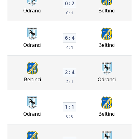
0 : 2
Odranci
Beltinci
0 : 1
6 : 4
Odranci
Beltinci
4 : 1
2 : 4
Beltinci
Odranci
2 : 1
1 : 1
Odranci
Beltinci
0 : 0