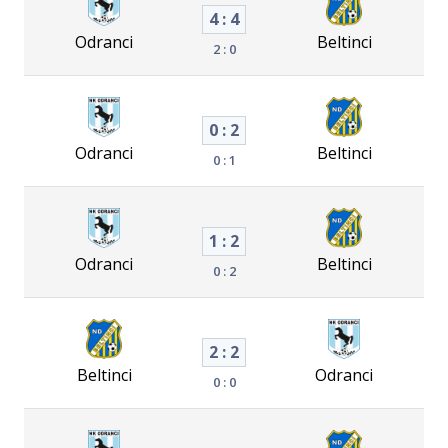
4 : 4
Odranci
Beltinci
2 : 0
0 : 2
Odranci
Beltinci
0 : 1
1 : 2
Odranci
Beltinci
0 : 2
2 : 2
Beltinci
Odranci
0 : 0