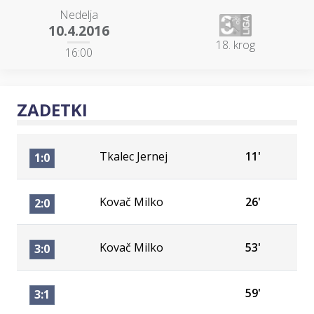
Nedelja
10.4.2016
18. krog
16:00
ZADETKI
Tkalec Jernej
11'
1:0
Kovač Milko
26'
2:0
Kovač Milko
53'
3:0
59'
3:1