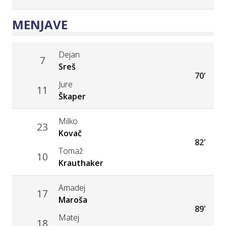
MENJAVE
Dejan
7
Sreš
70'
Jure
11
Škaper
Milko
23
Kovač
82'
Tomaž
10
Krauthaker
Amadej
17
Maroša
89'
Matej
18