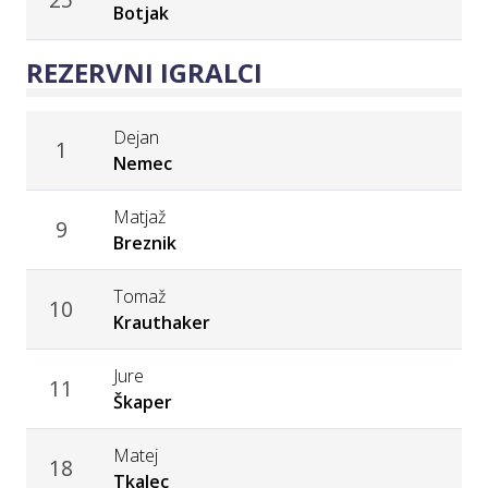
Botjak
REZERVNI IGRALCI
Dejan
1
Nemec
Matjaž
9
Breznik
Tomaž
10
Krauthaker
Jure
11
Škaper
Matej
18
Tkalec