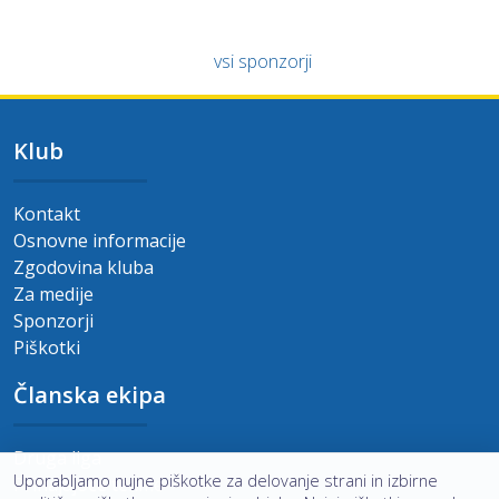
vsi sponzorji
Klub
Kontakt
Osnovne informacije
Zgodovina kluba
Za medije
Sponzorji
Piškotki
Članska ekipa
Druga liga
Uporabljamo nujne piškotke za delovanje strani in izbirne
Prihajajoče tekme