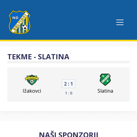
TEKME - SLATINA
2 : 1
Ižakovci
Slatina
1 : 0
NAŠI SPONZORJI