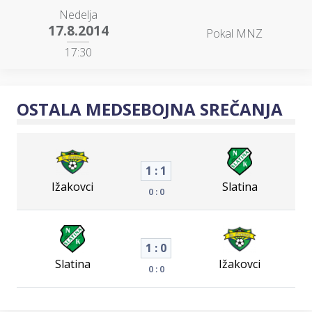
Nedelja
17.8.2014
Pokal MNZ
17:30
OSTALA MEDSEBOJNA SREČANJA
1 : 1
Ižakovci
Slatina
0 : 0
1 : 0
Slatina
Ižakovci
0 : 0