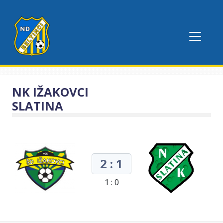
NK IŽAKOVCI
SLATINA
2 : 1
1 : 0