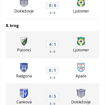
0 : 0
Dokležovje
Ljutomer
0 : 0
8. krog
4 : 1
Puconci
Ljutomer
0 : 0
0 : 1
Radgona
Apače
0 : 0
0 : 5
Cankova
Dokležovje
0 : 0