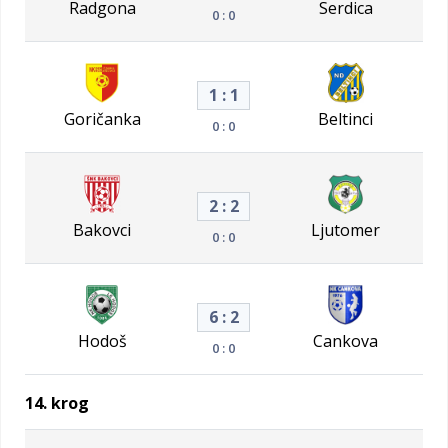
Radgona
Serdica
0 : 0
1 : 1
Goričanka
Beltinci
0 : 0
2 : 2
Bakovci
Ljutomer
0 : 0
6 : 2
Hodoš
Cankova
0 : 0
14. krog