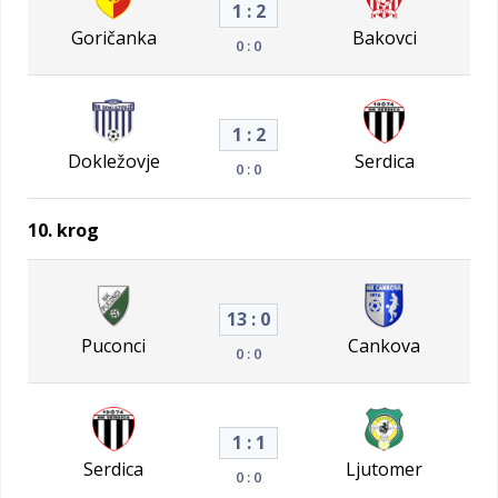
1 : 2
Goričanka
Bakovci
0 : 0
1 : 2
Dokležovje
Serdica
0 : 0
10. krog
13 : 0
Puconci
Cankova
0 : 0
1 : 1
Serdica
Ljutomer
0 : 0