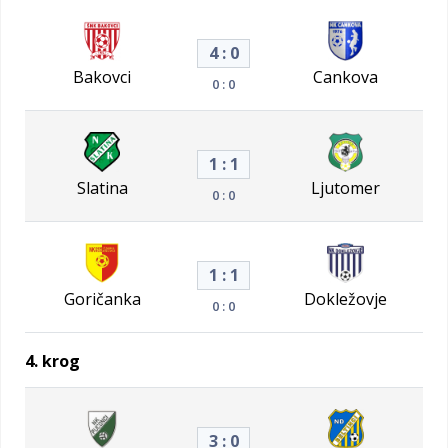
4 : 0
Bakovci
Cankova
0 : 0
1 : 1
Slatina
Ljutomer
0 : 0
1 : 1
Goričanka
Dokležovje
0 : 0
4. krog
3 : 0