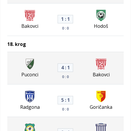
1 : 1
Bakovci
Hodoš
0 : 0
18. krog
4 : 1
Puconci
Bakovci
0 : 0
5 : 1
Radgona
Goričanka
0 : 0