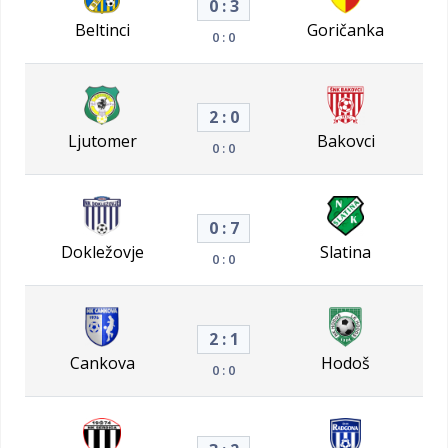
0 : 3
Beltinci
Goričanka
0 : 0
2 : 0
Ljutomer
Bakovci
0 : 0
0 : 7
Dokležovje
Slatina
0 : 0
2 : 1
Cankova
Hodoš
0 : 0