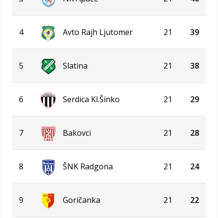
4
Avto Rajh Ljutomer
21
39
5
Slatina
21
38
6
Serdica Kl.Šinko
21
29
7
Bakovci
21
28
8
ŠNK Radgona
21
24
9
Goričanka
21
22