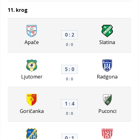
11. krog
0 : 2
Apače
Slatina
0 : 0
5 : 0
Ljutomer
Radgona
0 : 0
1 : 4
Goričanka
Puconci
0 : 0
0 : 1