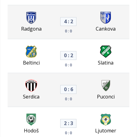
4 : 2
Radgona
Cankova
0 : 0
0 : 2
Beltinci
Slatina
0 : 0
0 : 6
Serdica
Puconci
0 : 0
2 : 3
Hodoš
Ljutomer
0 : 0