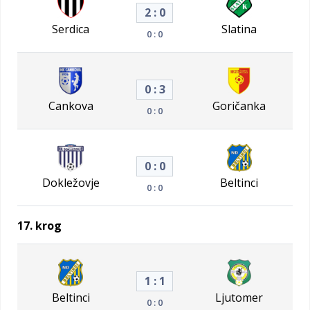
2 : 0
Serdica
Slatina
0 : 0
0 : 3
Cankova
Goričanka
0 : 0
0 : 0
Dokležovje
Beltinci
0 : 0
17. krog
1 : 1
Beltinci
Ljutomer
0 : 0