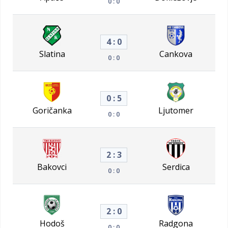
0 : 0
4 : 0
Slatina
Cankova
0 : 0
0 : 5
Goričanka
Ljutomer
0 : 0
2 : 3
Bakovci
Serdica
0 : 0
2 : 0
Hodoš
Radgona
0 : 0