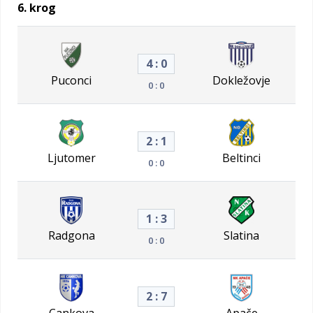
6. krog
4 : 0
Puconci
Dokležovje
0 : 0
2 : 1
Ljutomer
Beltinci
0 : 0
1 : 3
Radgona
Slatina
0 : 0
2 : 7
Cankova
Apače