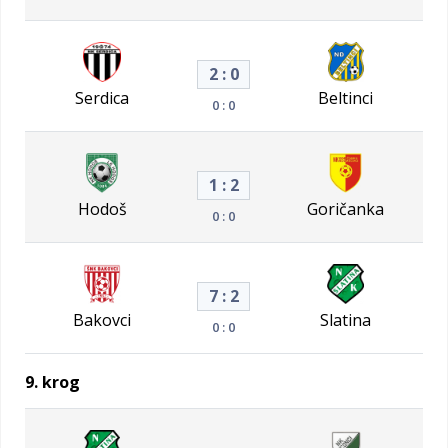
2 : 0
Serdica
Beltinci
0 : 0
1 : 2
Hodoš
Goričanka
0 : 0
7 : 2
Bakovci
Slatina
0 : 0
9. krog