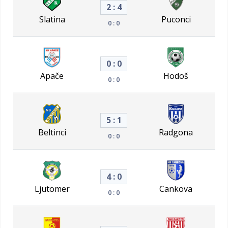
2 : 4
Slatina
Puconci
0 : 0
0 : 0
Apače
Hodoš
0 : 0
5 : 1
Beltinci
Radgona
0 : 0
4 : 0
Ljutomer
Cankova
0 : 0