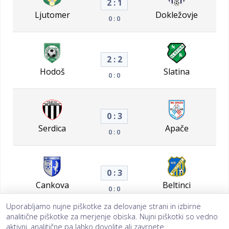
2 : 1
Ljutomer
Dokležovje
0 : 0
2 : 2
Hodoš
Slatina
0 : 0
0 : 3
Serdica
Apače
0 : 0
0 : 3
Cankova
Beltinci
0 : 0
Uporabljamo nujne piškotke za delovanje strani in izbirne
19. krog
analitične piškotke za merjenje obiska. Nujni piškotki so vedno
aktivni, analitične pa lahko dovolite ali zavrnete.