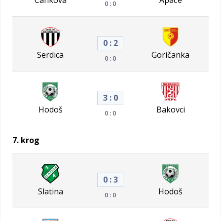
0 : 0
0 : 2
Serdica
Goričanka
0 : 0
3 : 0
Hodoš
Bakovci
0 : 0
7. krog
0 : 3
Slatina
Hodoš
0 : 0