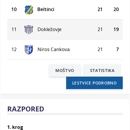
10
Beltinci
21
20
11
Dokležovje
21
19
12
Niros Cankova
21
7
MOŠTVO
STATISTIKA
LESTVICE PODROBNO
RAZPORED
1. krog