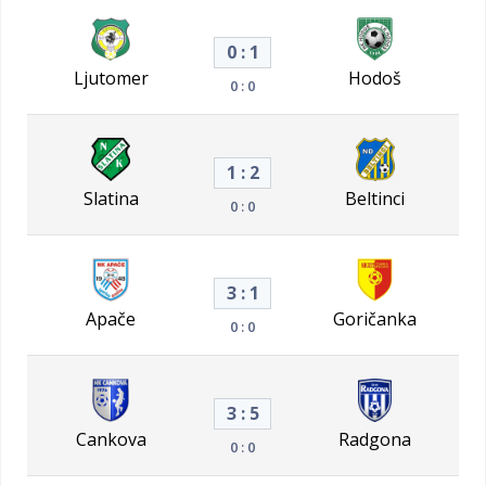
0 : 1
Ljutomer
Hodoš
0 : 0
1 : 2
Slatina
Beltinci
0 : 0
3 : 1
Apače
Goričanka
0 : 0
3 : 5
Cankova
Radgona
0 : 0