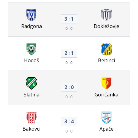
3 : 1
Radgona
Dokležovje
0 : 0
2 : 1
Hodoš
Beltinci
0 : 0
2 : 0
Slatina
Goričanka
0 : 0
3 : 4
Bakovci
Apače
0 : 0