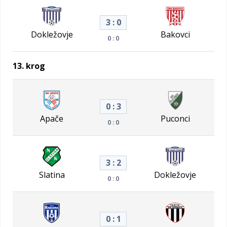
3 : 0
Dokležovje
Bakovci
0 : 0
13. krog
0 : 3
Apače
Puconci
0 : 0
3 : 2
Slatina
Dokležovje
0 : 0
0 : 1