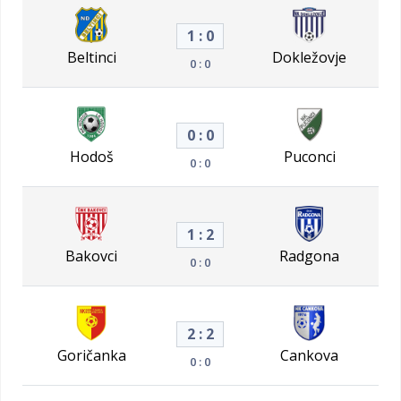
1 : 0
Beltinci
Dokležovje
0 : 0
0 : 0
Hodoš
Puconci
0 : 0
1 : 2
Bakovci
Radgona
0 : 0
2 : 2
Goričanka
Cankova
0 : 0