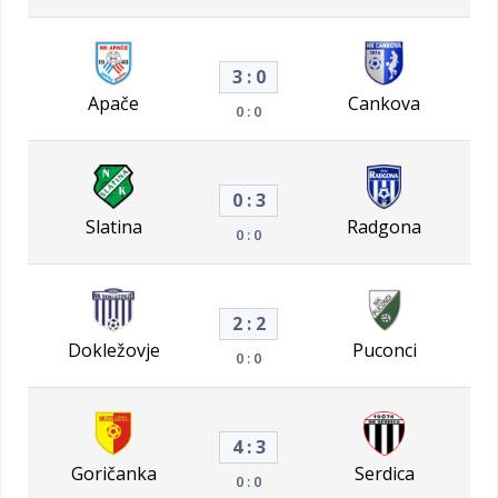
3 : 0
Apače
Cankova
0 : 0
0 : 3
Slatina
Radgona
0 : 0
2 : 2
Dokležovje
Puconci
0 : 0
4 : 3
Goričanka
Serdica
0 : 0