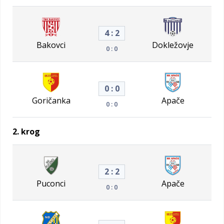
4 : 2
Bakovci
Dokležovje
0 : 0
0 : 0
Goričanka
Apače
0 : 0
2. krog
2 : 2
Puconci
Apače
0 : 0