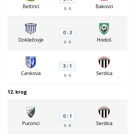
Beltinci
Bakovci
0 : 0
0 : 3
Dokležovje
Hodoš
0 : 0
3 : 1
Cankova
Serdica
0 : 0
12. krog
0 : 1
Puconci
Serdica
0 : 0