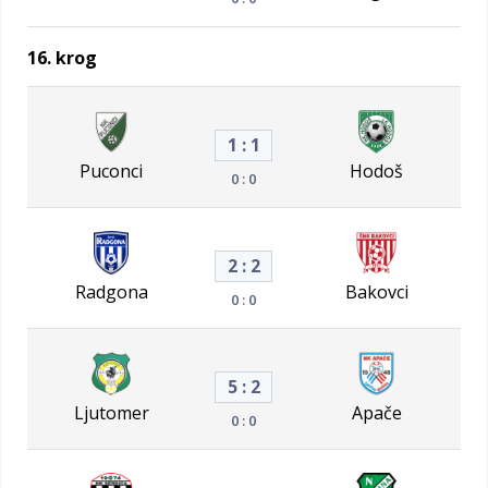
16. krog
1 : 1
Puconci
Hodoš
0 : 0
2 : 2
Radgona
Bakovci
0 : 0
5 : 2
Ljutomer
Apače
0 : 0