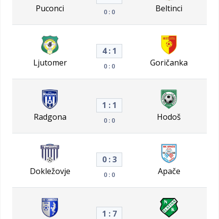
Puconci
Beltinci
0 : 0
4 : 1
Ljutomer
Goričanka
0 : 0
1 : 1
Radgona
Hodoš
0 : 0
0 : 3
Dokležovje
Apače
0 : 0
1 : 7