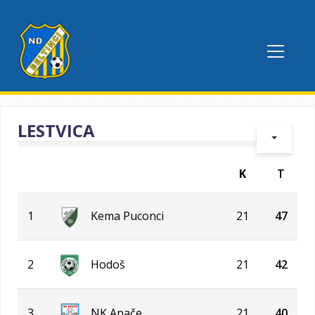
LESTVICA
K
T
1
Kema Puconci
21
47
2
Hodoš
21
42
3
NK Apače
21
40