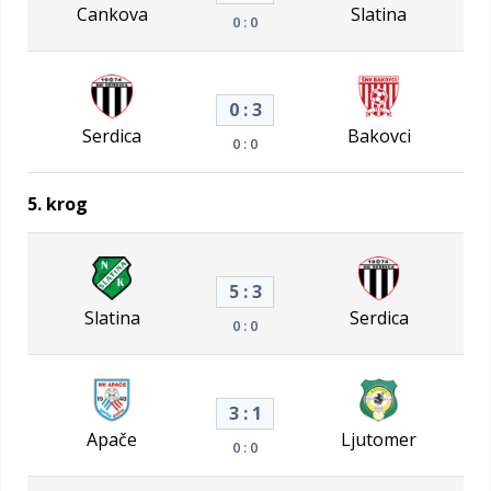
Cankova
Slatina
0 : 0
0 : 3
Serdica
Bakovci
0 : 0
5. krog
5 : 3
Slatina
Serdica
0 : 0
3 : 1
Apače
Ljutomer
0 : 0