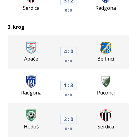
3 : 2
Serdica
Radgona
0 : 0
3. krog
4 : 0
Apače
Beltinci
0 : 0
1 : 3
Radgona
Puconci
0 : 0
2 : 0
Hodoš
Serdica
0 : 0