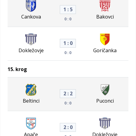
1 : 5
Cankova
Bakovci
0 : 0
1 : 0
Dokležovje
Goričanka
0 : 0
15. krog
2 : 2
Beltinci
Puconci
0 : 0
2 : 0
Apače
Dokležovje