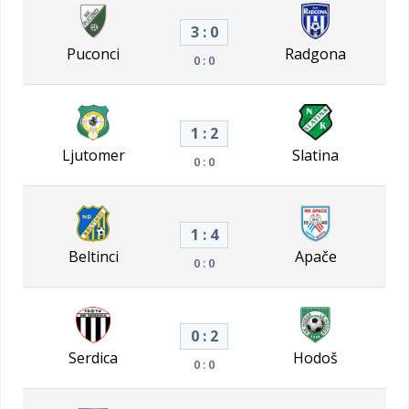
3 : 0
Puconci
Radgona
0 : 0
1 : 2
Ljutomer
Slatina
0 : 0
1 : 4
Beltinci
Apače
0 : 0
0 : 2
Serdica
Hodoš
0 : 0