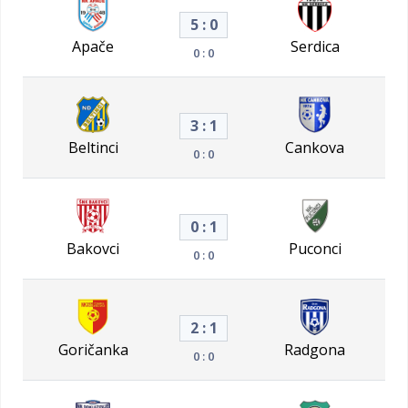
5 : 0
Apače
Serdica
0 : 0
3 : 1
Beltinci
Cankova
0 : 0
0 : 1
Bakovci
Puconci
0 : 0
2 : 1
Goričanka
Radgona
0 : 0