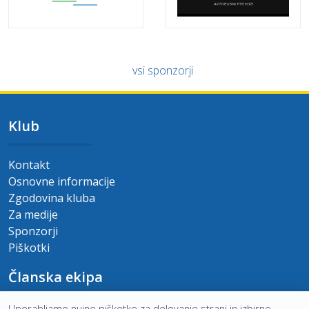
vsi sponzorji
Klub
Kontakt
Osnovne informacije
Zgodovina kluba
Za medije
Sponzorji
Piškotki
Članska ekipa
Uporabljamo nujne piškotke za delovanje strani in izbirne