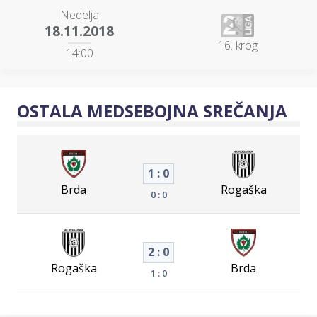
Nedelja
18.11.2018
16. krog
14:00
OSTALA MEDSEBOJNA SREČANJA
1 : 0
Brda
Rogaška
0 : 0
2 : 0
Rogaška
Brda
1 : 0