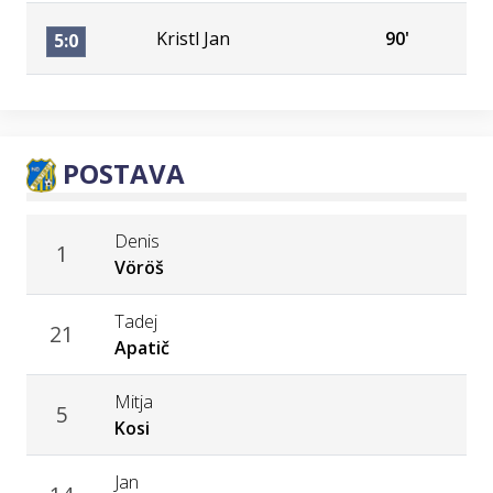
Kristl Jan
90'
5:0
POSTAVA
Denis
1
Vöröš
Tadej
21
Apatič
Mitja
5
Kosi
Jan