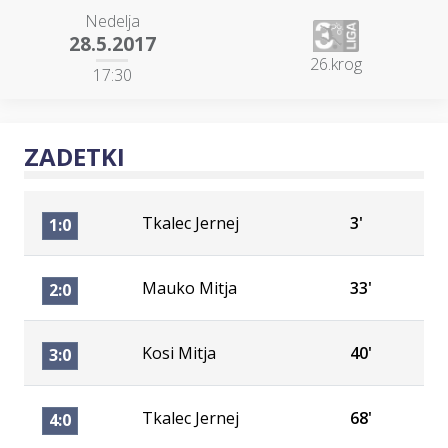
Nedelja
28.5.2017
26.krog
17:30
ZADETKI
Tkalec Jernej
3'
1:0
Mauko Mitja
33'
2:0
Kosi Mitja
40'
3:0
Tkalec Jernej
68'
4:0