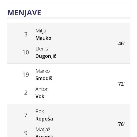
MENJAVE
Mitja
3
Mauko
46'
Denis
10
Dugonjič
Marko
19
Smodiš
72'
Anton
2
Vok
Rok
7
Ropoša
76'
Matjaž
9
Breznik