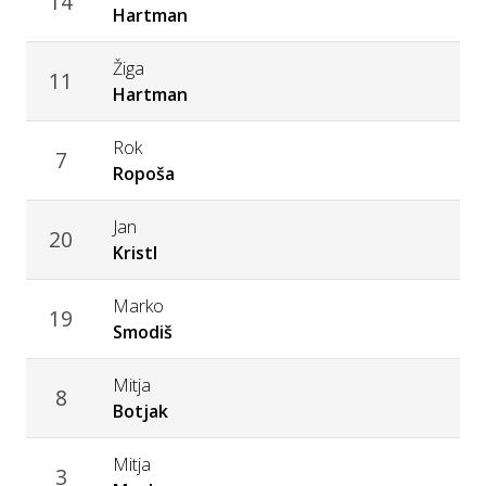
14
Hartman
Žiga
11
Hartman
Rok
7
Ropoša
Jan
20
Kristl
Marko
19
Smodiš
Mitja
8
Botjak
Mitja
3