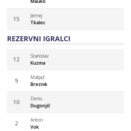
Mauko
Jernej
15
Tkalec
REZERVNI IGRALCI
Stanislav
12
Kuzma
Matjaž
9
Breznik
Denis
10
Dugonjič
Anton
2
Vok