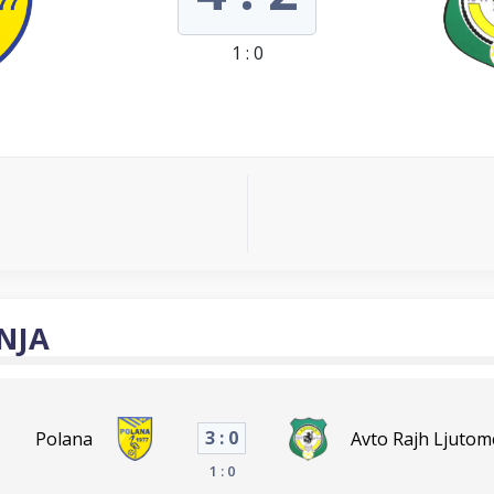
1 : 0
NJA
3 : 0
Polana
Avto Rajh Ljutom
1 : 0