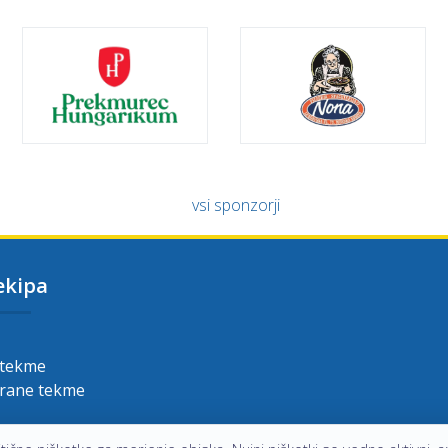
vsi sponzorji
ekipa
 tekme
grane tekme