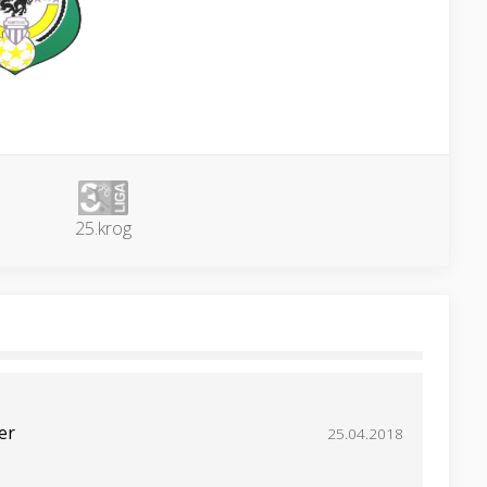
25.krog
er
25.04.2018