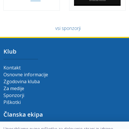
vsi sponzorji
Klub
Kontakt
Osnovne informacije
Zgodovina kluba
Za medije
Sponzorji
Piškotki
Članska ekipa
Uporabljamo nujne piškotke za delovanje strani in izbirne