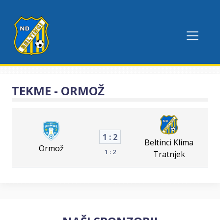
TEKME - ORMOŽ
1 : 2
Beltinci Klima
Ormož
1 : 2
Tratnjek