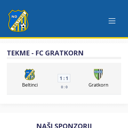
TEKME - FC GRATKORN
1 : 1
Beltinci
Gratkorn
0 : 0
NAŠI SPONZORJI