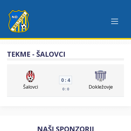
TEKME - ŠALOVCI
0 : 4
Šalovci
Dokležovje
0 : 0
NAŠI SPONZORJI