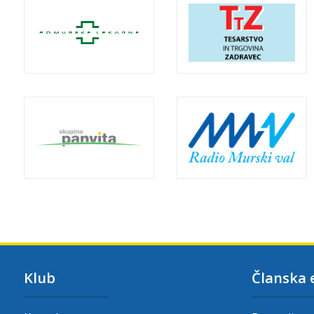
Klub
Članska 