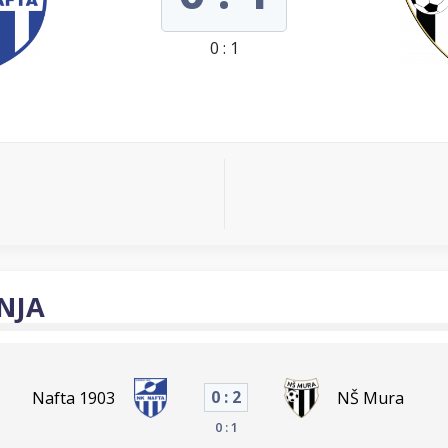
0 : 1
NJA
0 : 2
Nafta 1903
NŠ Mura
0 : 1