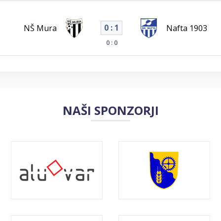
0 : 1
NŠ Mura
Nafta 1903
0 : 0
NAŠI SPONZORJI