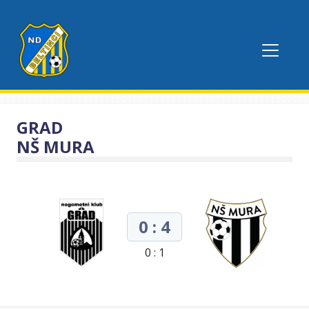
GRAD
NŠ MURA
0 : 4
0 : 1