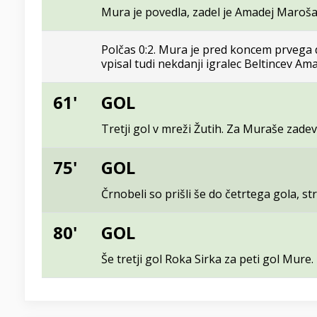
Mura je povedla, zadel je Amadej Maroša
Polčas 0:2. Mura je pred koncem prvega de
vpisal tudi nekdanji igralec Beltincev Am
61'
GOL
Tretji gol v mreži Žutih. Za Muraše zadev
75'
GOL
Črnobeli so prišli še do četrtega gola, str
80'
GOL
Še tretji gol Roka Sirka za peti gol Mure.