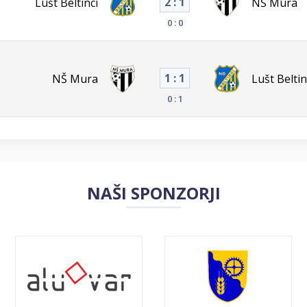
2 : 1
Lušt Beltinci
NŠ Mura
0 : 0
1 : 1
NŠ Mura
Lušt Beltin
0 : 1
NAŠI SPONZORJI