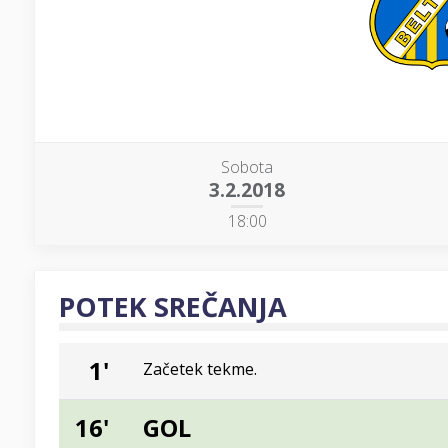
Sobota
3.2.2018
18:00
POTEK SREČANJA
1'
Začetek tekme.
16'
GOL