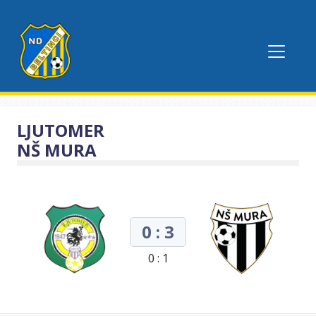
LJUTOMER
NŠ MURA
0 : 3
0 : 1