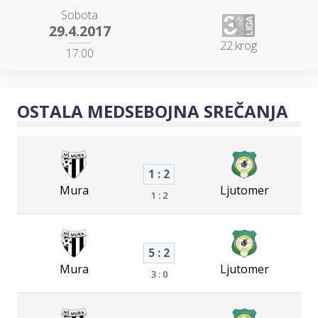
Sobota
29.4.2017
22.krog
17:00
OSTALA MEDSEBOJNA SREČANJA
1 : 2
Mura
Ljutomer
1 : 2
5 : 2
Mura
Ljutomer
3 : 0