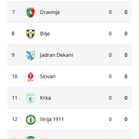
7
Dravinja
0
0
8
Bilje
0
0
9
Jadran Dekani
0
0
10
Slovan
0
0
11
Krka
0
0
12
Ilirija 1911
0
0