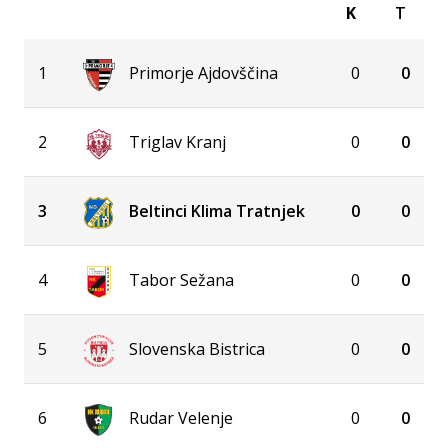
K
T
1
Primorje Ajdovščina
0
0
2
Triglav Kranj
0
0
3
Beltinci Klima Tratnjek
0
0
4
Tabor Sežana
0
0
5
Slovenska Bistrica
0
0
6
Rudar Velenje
0
0