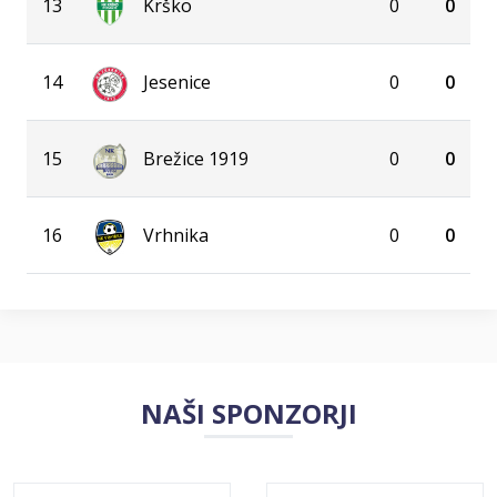
13
Krško
0
0
14
Jesenice
0
0
15
Brežice 1919
0
0
16
Vrhnika
0
0
NAŠI SPONZORJI