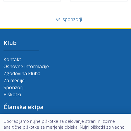
vsi sponzorji
Klub
Kontakt
Osnovne informacije
Zgodovina kluba
Za medije
Sponzorji
Piškotki
Članska ekipa
Uporabljamo nujne piškotke za delovanje strani in izbirne
Druga liga
analitične piškotke za merjenje obiska. Nujni piškotki so vedno
Prihajajoče tekme