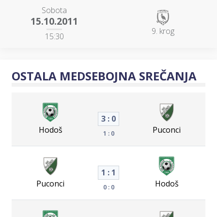
Sobota
15.10.2011
9. krog
15:30
OSTALA MEDSEBOJNA SREČANJA
3 : 0
Hodoš
Puconci
1 : 0
1 : 1
Puconci
Hodoš
0 : 0