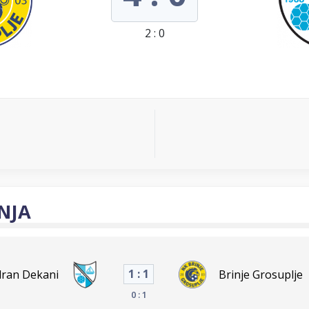
2 : 0
NJA
1 : 1
dran Dekani
Brinje Grosuplje
0 : 1