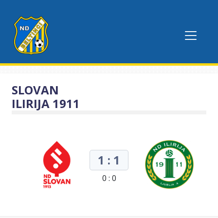
SLOVAN
ILIRIJA 1911
1 : 1
0 : 0