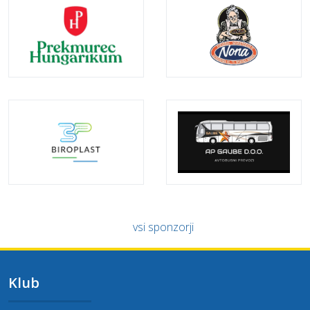
vsi sponzorji
Klub