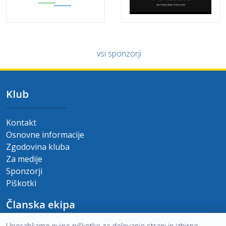
vsi sponzorji
Klub
Kontakt
Osnovne informacije
Zgodovina kluba
Za medije
Sponzorji
Piškotki
Članska ekipa
Uporabljamo nujne piškotke za delovanje strani in izbirne