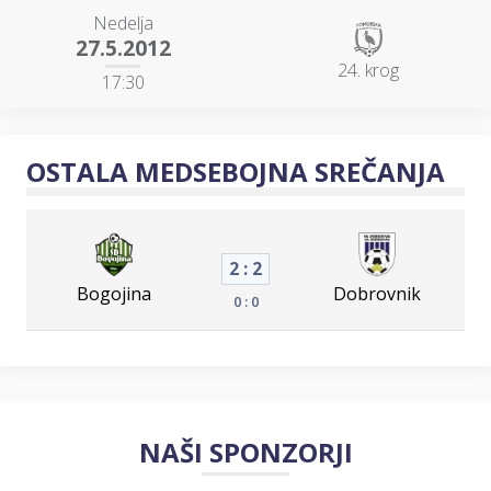
Nedelja
27.5.2012
24. krog
17:30
OSTALA MEDSEBOJNA SREČANJA
2 : 2
Bogojina
Dobrovnik
0 : 0
NAŠI SPONZORJI