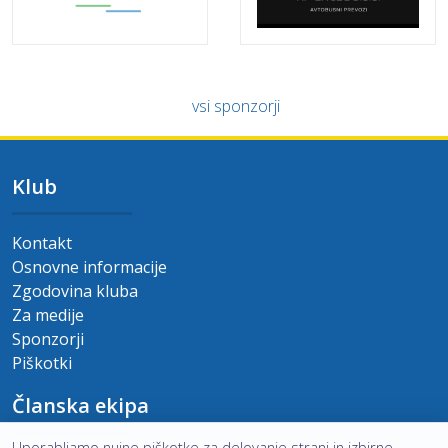
vsi sponzorji
Klub
Kontakt
Osnovne informacije
Zgodovina kluba
Za medije
Sponzorji
Piškotki
Članska ekipa
Uporabljamo nujne piškotke za delovanje strani in izbirne