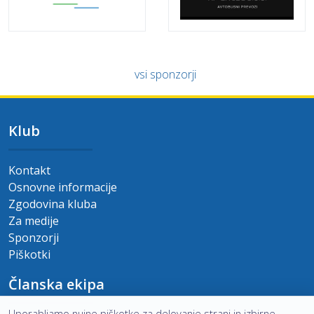
vsi sponzorji
Klub
Kontakt
Osnovne informacije
Zgodovina kluba
Za medije
Sponzorji
Piškotki
Članska ekipa
Uporabljamo nujne piškotke za delovanje strani in izbirne