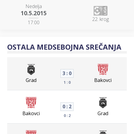
Nedelja
10.5.2015
22. krog
17:00
OSTALA MEDSEBOJNA SREČANJA
3 : 0
Grad
Bakovci
1 : 0
0 : 2
Bakovci
Grad
0 : 2