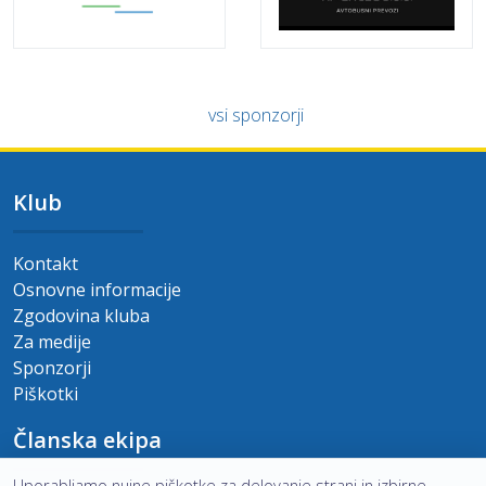
vsi sponzorji
Klub
Kontakt
Osnovne informacije
Zgodovina kluba
Za medije
Sponzorji
Piškotki
Članska ekipa
Uporabljamo nujne piškotke za delovanje strani in izbirne