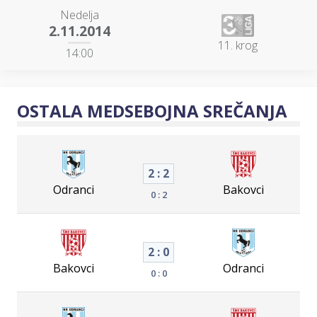
Nedelja
2.11.2014
11. krog
14:00
OSTALA MEDSEBOJNA SREČANJA
2 : 2
Odranci
Bakovci
0 : 2
2 : 0
Bakovci
Odranci
0 : 0