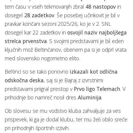
tem času v vseh tekmovanjih zbral
48 nastopov
in
dosegel
28 zadetkov
. Še posebej učinkovit je bil v
pravkar končani sezoni 2025/26, ko je v 2. SNL
dosegel kar 22 zadetkov in
osvojil naziv najboljšega
strelca prvenstva
. S svojimi predstavami je bil eden
ključnih mož Beltinčanov, obenem pa si je odprl vrata
med slovensko nogometno elito.
Beltinci so se tako ponovno
izkazali kot odlična
odskočna deska
, saj si je Bajraj z izvrstnimi
predstavami priigral prestop v
Prvo ligo Telemach
. V
prihodnje bo namreč nosil dres
Aluminija
.
Ob slovesu se mu vodstvo kluba zahvaljuje za ves
prispevek, ki ga je dodal klubu, ter mu želi obilo sreče
pri prihodnjih športnih izzivih.