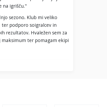
na igrišču."
dnjo sezono. Klub mi veliko
 ter podporo soigralcev in
pih rezultatov. Hvaležen sem za
 svoj maksimum ter pomagam ekipi