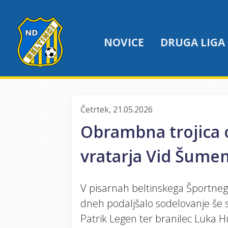
NOVICE
DRUGA LIGA
Četrtek, 21.05.2026
Obrambna trojica o
vratarja Vid Šumen
V pisarnah beltinskega Športnega
dneh podaljšalo sodelovanje še s 
Patrik Legen ter branilec Luka H