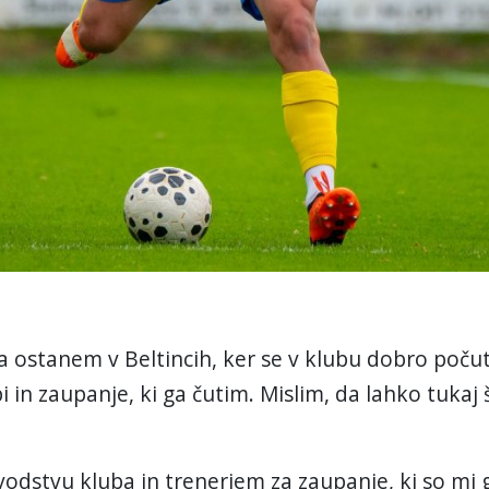
da ostanem v Beltincih, ker se v klubu dobro poč
pi in zaupanje, ki ga čutim. Mislim, da lahko tuka
 vodstvu kluba in trenerjem za zaupanje, ki so mi g