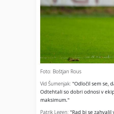
Foto: Boštjan Rous
Vid Šumenjak:
"Odločil sem se, 
Odtehtali so dobri odnosi v eki
maksimum."
Patrik Legen:
"Rad bi se zahvalil