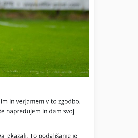
utim in verjamem v to zgodbo.
j še napredujem in dam svoj
a izkazali. To podaljšanje je