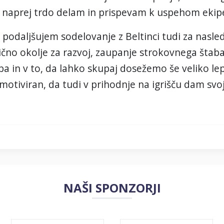
 naprej trdo delam in prispevam k uspehom ekipe 
 podaljšujem sodelovanje z Beltinci tudi za nasle
ično okolje za razvoj, zaupanje strokovnega štaba
uba in v to, da lahko skupaj dosežemo še veliko le
 in motiviran, da tudi v prihodnje na igrišču dam
NAŠI SPONZORJI