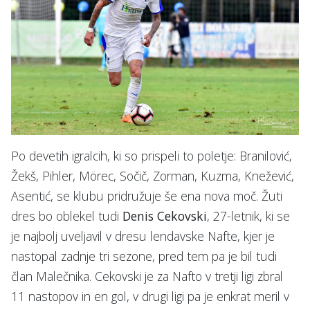
Po devetih igralcih, ki so prispeli to poletje: Branilović,
Žekš, Pihler, Mörec, Sočič, Zorman, Kuzma, Knežević,
Asentić, se klubu pridružuje še ena nova moč. Žuti
dres bo oblekel tudi
Denis Cekovski
, 27-letnik, ki se
je najbolj uveljavil v dresu lendavske Nafte, kjer je
nastopal zadnje tri sezone, pred tem pa je bil tudi
član Malečnika. Cekovski je za Nafto v tretji ligi zbral
11 nastopov in en gol, v drugi ligi pa je enkrat meril v